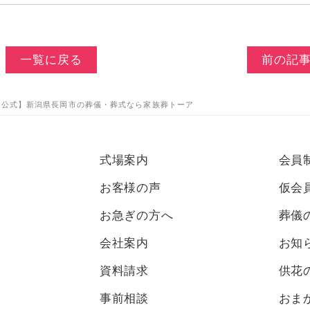
一覧に戻る
前の記
| 【公式】新潟県長岡市の葬儀・葬式なら家族葬トーア
式場案内
会員
お客様の声
仮会
お急ぎの方へ
葬儀
会社案内
お知
資料請求
供花
事前相談
おま