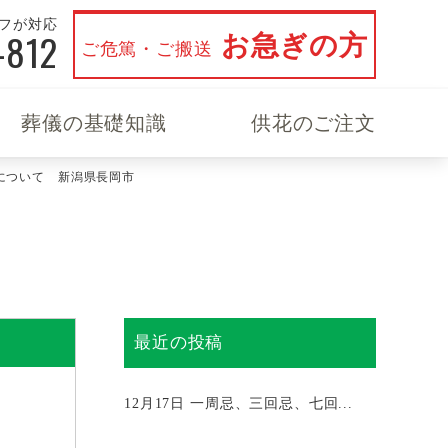
ッフが対応
-812
お急ぎの方
ご危篤・ご搬送
葬儀の基礎知識
供花のご注文
について 新潟県長岡市
最近の投稿
12月17日
一周忌、三回忌、七回...