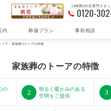
24時間365日専門スタ
0120-302
案内
葬儀プラン
事前相談
トーア
>
家族葬のトーアの特徴
家族葬のトーアの特徴
心の
明るく暖かみのある
2
3
空間をご提供