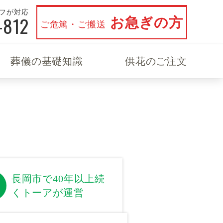
ッフが対応
-812
お急ぎの方
ご危篤・ご搬送
葬儀の基礎知識
供花のご注文
長岡市で40年以上続
くトーアが運営