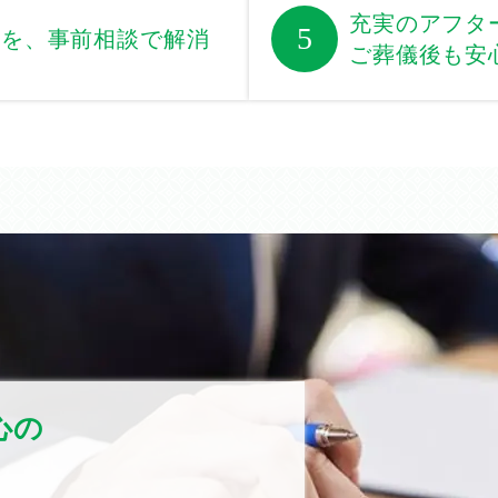
充実のアフタ
5
安を、事前相談で解消
ご葬儀後も安
心の