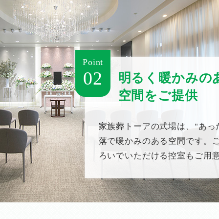
Point
02
明るく暖かみの
空間をご提供
家族葬トーアの式場は、"あっ
落で暖かみのある空間です。
ろいでいただける控室もご用