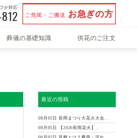
ッフが対応
-812
お急ぎの方
ご危篤・ご搬送
葬儀の基礎知識
供花のご注文
最近の投稿
08月05日
長岡まつり大花火大会...
08月05日
【2026長岡花火】...
08月02日
直葬とは？費用・流れ...