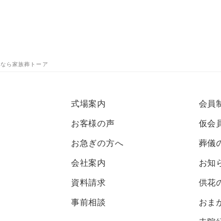
葬式なら家族葬トーア
式場案内
会員
お客様の声
仮会
お急ぎの方へ
葬儀
会社案内
お知
資料請求
供花
事前相談
おま