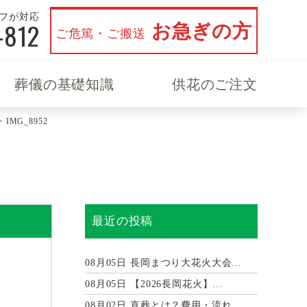
ッフが対応
-812
お急ぎの方
ご危篤・ご搬送
葬儀の基礎知識
供花のご注文
>
IMG_8952
最近の投稿
08月05日
長岡まつり大花火大会...
08月05日
【2026長岡花火】...
08月02日
直葬とは？費用・流れ...