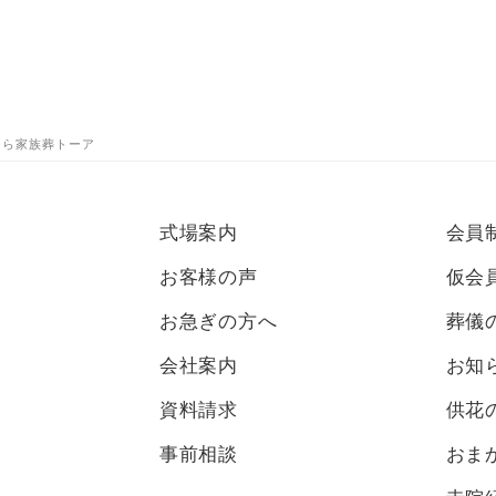
式なら家族葬トーア
式場案内
会員
お客様の声
仮会
お急ぎの方へ
葬儀
会社案内
お知
資料請求
供花
事前相談
おま